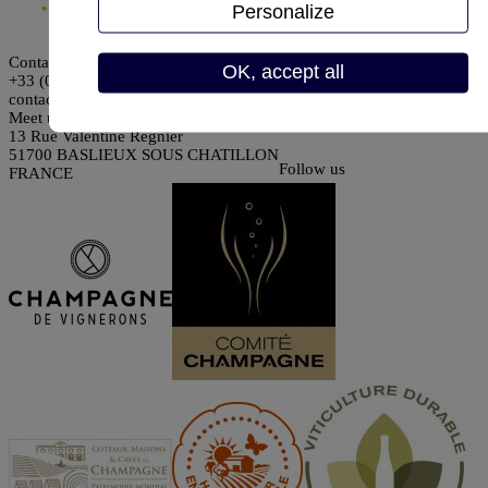
Personalize
Contact us
OK, accept all
+33 (0)6 70 27 11 41 or +33 (0)6 07 38 31 06
contact@champagne-guyremi.fr
Meet us
13 Rue Valentine Regnier
51700 BASLIEUX SOUS CHATILLON
Follow us
FRANCE